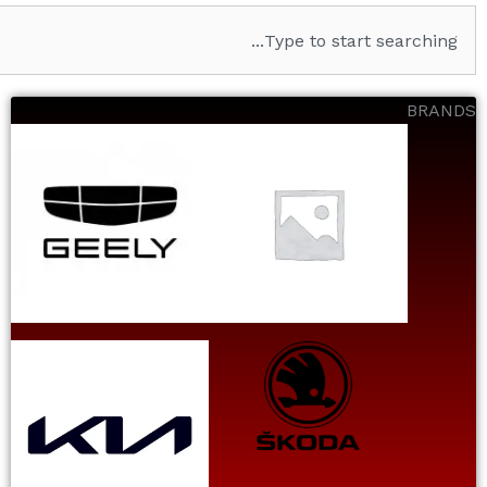
S
e
a
r
BRANDS
c
h