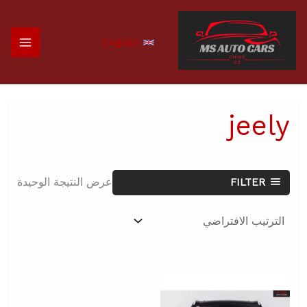
خطي
لى
لمحتوى
English
jeely
عرض النتيجة الوحيدة
FILTER