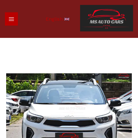
خطي
لى
لمحتوى
English